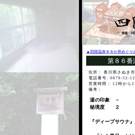
▲四国温泉８８か所めぐり
第８６番
住所： 香川県さぬき市昭
電話番号: 0879-52-12
営業時間： 12時から
備考：
湯の印象 －
秘境度 ２
『ディープサウナ』