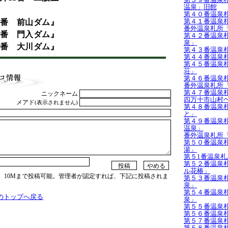
温泉」旧館
第４０番温泉
第４１番温泉
3番 前山ダム』
番外温泉札所
4番 門入ダム』
第４２番温泉
泉」
3番 大川ダム』
第４３番温泉
第４４番温泉
第４５番温泉
荘」
第４６番温泉札
番外温泉札所
第４７番温泉
ニックネーム
四万十市山村
メアド
(表示されません)
第４８番温泉
と」
第４９番温泉
温泉」
番外温泉札所
第５０番温泉
湯」
第５1番温泉
第５２番温泉
ル花椿」
、10Mまで投稿可能。管理者が認定すれば、下記に投稿されま
第５３番温泉
泉」
第５４番温泉
のトップへ戻る
泉」
第５５番温泉
第５６番温泉
第５７番温泉
第５８番温泉