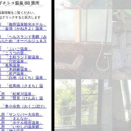
温泉情報をご覧ください。
はクリックすると拡大します
所 「御所温泉観光ホテル」
 「金清（かねきよ）温泉
所 「ヘルスランド美郷（み
あらため「オーベルジュ＆ス
」
所 「ふいご温泉」
 「こうつの里」
所 「土柱ランド新温泉」
所 「穴吹温泉」
 「美馬温泉」
所 「木綿麻温泉」
所 「岩戸温泉」
所 「白地（はくち）温泉
所 「佐馬地（さまち）温
」
札所 「松尾川温泉」
札所 「賢見（けんみ）温
 「奥小歩危（おくこぼけ）
札所「サンリバー大歩危」
札所 「まんなか」
札所 「ホテル祖谷温泉」
札所 「いやしの温泉郷」
札所「神山温泉」