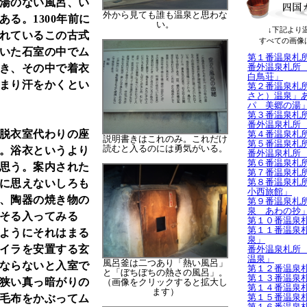
湯のない風呂、い
外から見ても誰も温泉と思わな
る。1300年前に
い。
↓下記より
れているこの古式
すべての画像
いた石室の中でム
第１番温泉札
番外温泉札所
き、その中で着衣
白鳥荘」
まり汗をかくとい
第２番温泉札
さと）温泉」
パ 美郷の湯
第３番温泉札
番外温泉札所
脱衣室代わりの座
第４番温泉札
説明書きはこれのみ。これだけ
第５番温泉札
読むと入るのには勇気がいる。
。浴衣というより
番外温泉札所
第６番温泉札
思う。案内された
第７番温泉札
第８番温泉札
に思えないしろも
小西旅館」
、陶器の焼き物の
第９番温泉札
泉 あわの抄
そる入ってみる
第１０番温泉
第１１番温泉
ようにそれはまる
泉」
イラを安置する玄
番外温泉札所
温泉」
風呂釜は二つあり「熱い風呂」
ならないと入室で
第１２番温泉
と「ぼちぼちの熱さの風呂」。
第１３番温泉
狭い真っ暗がりの
（画像をクリックすると拡大し
第１４番温泉
ます）
第１５番温泉
毛布をかぶってム
第１６番温泉