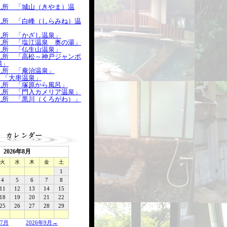
札所 「城山（きやま）温
札所 「白峰（しらみね）温
札所 「かざし温泉」
札所 「塩江温泉 奥の湯」
札所 「仏生山温泉」
札所 「高松～神戸ジャンボ
場」
札所 「庵治温泉」
 「大串温泉」
札所 「塚原から風呂」
札所 「門入カメリア温泉」
札所 「黒川（くろがわ）」
2026年8月
火
水
木
金
土
1
4
5
6
7
8
11
12
13
14
15
18
19
20
21
22
25
26
27
28
29
年7月
2026年9月→