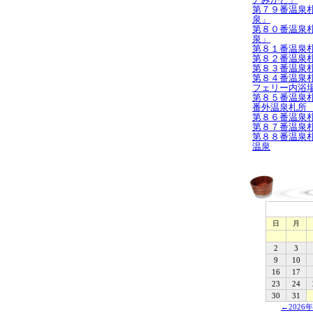
第７９番温泉
泉」
第８０番温泉
泉」
第８１番温泉
第８２番温泉
第８３番温泉
第８４番温泉
フェリー内浴
第８５番温泉
番外温泉札所
第８６番温泉
第８７番温泉
第８８番温泉
温泉
日
月
2
3
9
10
16
17
23
24
30
31
←2026