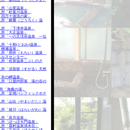
札所「山里温泉」
札所「松葉川温泉」
「四万十源流の家」
札所「郷麓（ごうろく）温
札所 「下津井温泉」
札所「大正温泉」
札所「一の又渓谷温泉 一位
所「十和(とおわ)温泉」
「柳瀬温泉」
札所「用井（もちい）温泉
ヘルスセンター」
札所「佐賀温泉こぶしのさ
札所「須賀留（すがる）天然
「井の岬温泉」
札所「口屋内部落 湯の谷の
札所「海癒の湯」
札所「足摺パシフィックホテ
札所「山出（やまいだし）温
札所「祓川（はらいがわ）温
札所「高月温泉」
札所「ぽっぽ大門温泉」
札所「霜村温泉清水荘」
札所「宝泉坊（ほうせんぼ