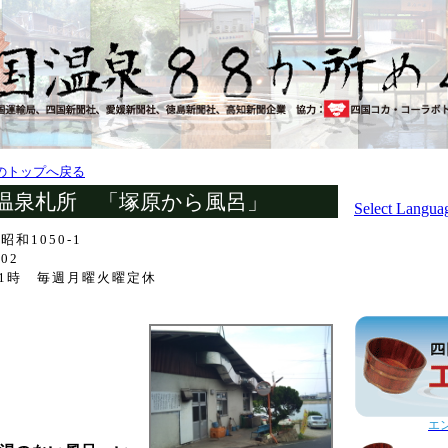
のトップへ戻る
温泉札所 「塚原から風呂」
Select Langua
和1050-1
02
21時 毎週月曜火曜定休
エ