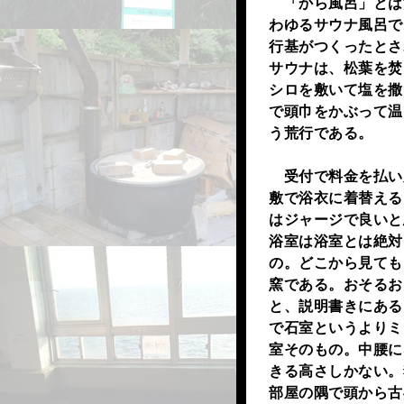
「から風呂」とは
わゆるサウナ風呂であ
行基がつくったとさ
サウナは、松葉を焚
シロを敷いて塩を撒
で頭巾をかぶって温
う荒行である。
受付で料金を払い
敷で浴衣に着替える
はジャージで良いと
浴室は浴室とは絶対
の。どこから見ても
窯である。おそるお
と、説明書きにある
で石室というよりミ
室そのもの。中腰に
きる高さしかない。
部屋の隅で頭から古