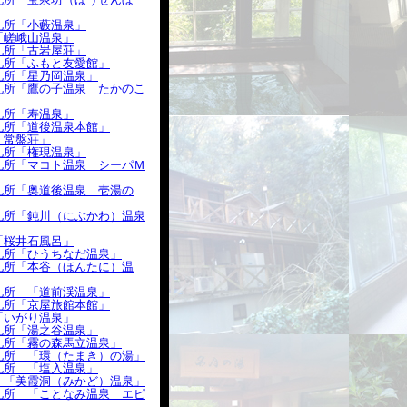
札所「小藪温泉」
「嵯峨山温泉」
札所「古岩屋荘」
札所「ふもと友愛館」
札所「星乃岡温泉」
札所「鷹の子温泉 たかのこ
札所「寿温泉」
札所「道後温泉本館」
「常盤荘」
札所「権現温泉」
札所「マコト温泉 シーパＭ
札所「奥道後温泉 壱湯の
札所「鈍川（にぶかわ）温泉
「桜井石風呂」
札所「ひうちなだ温泉」
札所「本谷（ほんたに）温
札所 「道前渓温泉」
札所「京屋旅館本館」
「いがり温泉」
札所「湯之谷温泉」
札所「霧の森馬立温泉」
札所 「環（たまき）の湯」
札所 「塩入温泉」
 「美霞洞（みかど）温泉」
札所 「ことなみ温泉 エピ