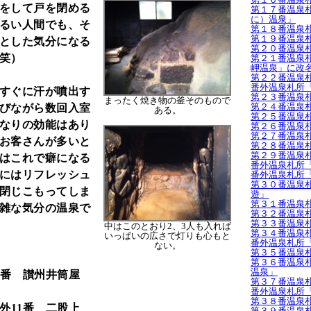
をして戸を閉める
第１７番温泉
に）温泉」
るい人間でも、そ
第１８番温泉
第１９番温泉
とした気分になる
第２０番温泉
笑）
第２１番温泉
岬温泉」に改
第２２番温泉
番外温泉札所
すぐに汗が噴出す
第２３番温泉
まったく焼き物の釜そのもので
第２４番温泉
びながら数回入室
ある。
第２５番温泉
なりの効能はあり
第２６番温泉
第２７番温泉
お客さんが多いと
第２８番温泉
第２９番温泉
はこれで癖になる
番外温泉札所
にはリフレッシュ
番外温泉札所
第３０番温泉
閉じこもってしま
遊」
第３１番温泉
雑な気分の温泉で
第３２番温泉
第３３番温泉
中はこのとおり2、3人も入れば
第３４番温泉札
いっぱいの広さで灯りも心もと
番外温泉札所
ない。
第３５番温泉
第３６番温泉札
温泉」
6番 讃州井筒屋
第３７番温泉
番外温泉札所
第３８番温泉
外11番 二股上
第３９番温泉