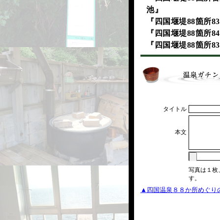
池』
『四国堰堤88箇所8
『四国堰堤88箇所8
『四国堰堤88箇所8
タイトル
本文
写真は１枚
す。
▲四国温泉８８か所めぐり