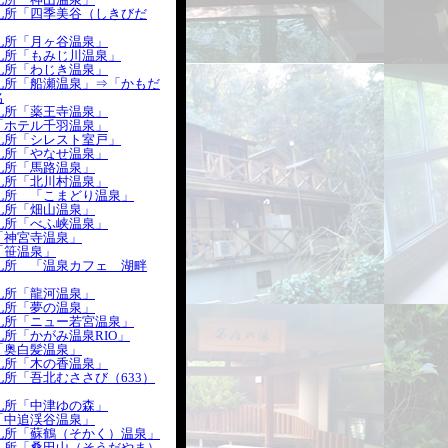
札所「四季美谷（しきびだ
札所「月ヶ谷温泉」
札所「もみじ川温泉」
札所「わじき温泉」
札所「船瀬温泉」⇒「かもだ
名
札所「薬王寺温泉」
「ホテル千羽温泉」
札所「シレスト室戸」
札所「やなせ温泉」
札所「馬路温泉」
札所「北川村温泉」
札所 「こまどり温泉」
札所「畑山温泉」
札所「べふ峡温泉」
「神宮寺温泉」
「笹温泉」
札所 「温泉カフェ 湖畔
札所「龍河温泉」
札所「夢の温泉」
札所「ニュー若宮温泉」
所「かがみ温泉RIO」
「奥白髪温泉」
札所「木の香温泉」
所「吾北むささび（633）
札所「中津ゆの森」
「中追渓谷温泉」
札所「蘇鶴（そかく）温泉」
札所「桑田山（そうだやま）