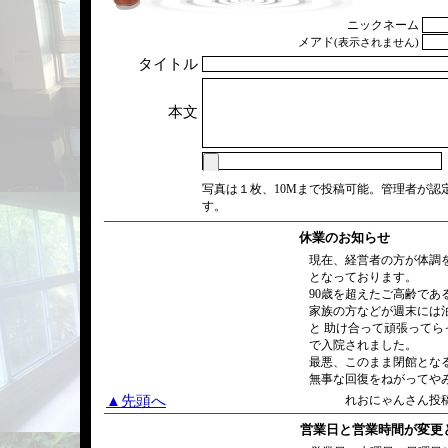
ニックネーム
メアド
(表示されません)
タイトル
本文
写真は１枚、10Mまで投稿可能。管理者が認
す。
休業のお知らせ
現在、経営者の方が体調
となっております。
90歳を超えたご高齢であ
家族の方などが週末には
と 助け合って頑張って
で入院されました。
最悪、このまま閉館とな
無事な回復をねがってや
▲先頭へ
れおにゃんさん投稿/2
営業日と営業時間が変更