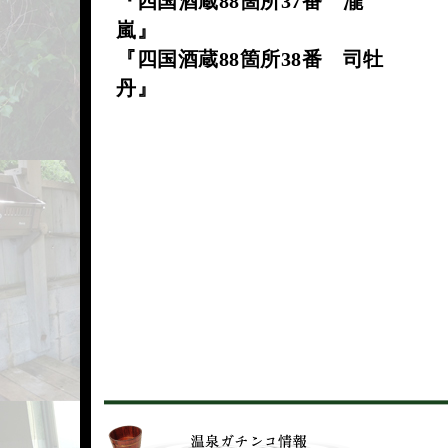
『四国酒蔵88箇所37番 瀧
嵐』
『四国酒蔵88箇所38番 司牡
丹』