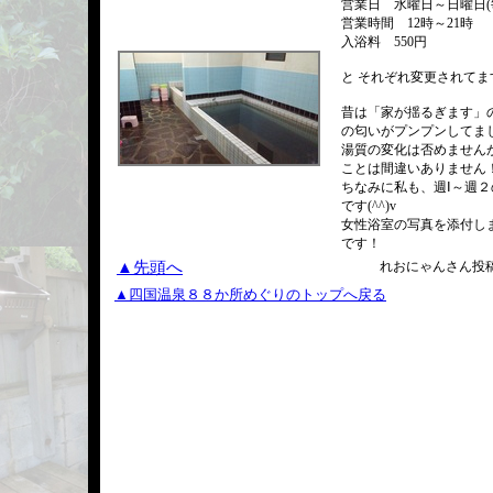
営業日 水曜日～日曜日(
営業時間 12時～21時
入浴料 550円
と それぞれ変更されて
昔は「家が揺るぎます」
の匂いがプンプンしてま
湯質の変化は否めません
ことは間違いありません
ちなみに私も、週Ⅰ～週
です(^^)v
女性浴室の写真を添付し
です！
▲先頭へ
れおにゃんさん投稿/2
▲四国温泉８８か所めぐりのトップへ戻る