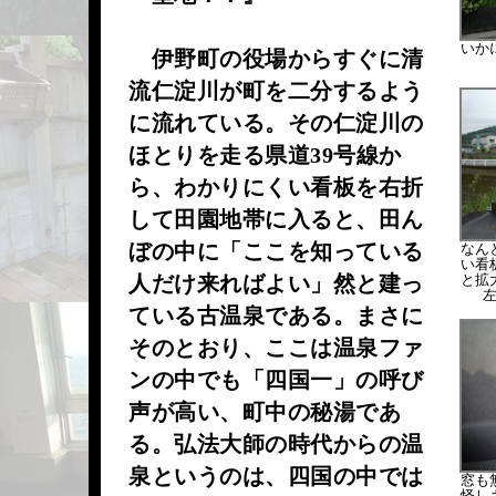
いか
伊野町の役場からすぐに清
流仁淀川が町を二分するよう
に流れている。その仁淀川の
ほとりを走る県道39号線か
ら、わかりにくい看板を右折
して田園地帯に入ると、田ん
ぼの中に「ここを知っている
なん
い看
人だけ来ればよい」然と建っ
と拡
ている古温泉である。まさに
そのとおり、ここは温泉ファ
ンの中でも「四国一」の呼び
声が高い、町中の秘湯であ
る。弘法大師の時代からの温
泉というのは、四国の中では
窓も
怪し