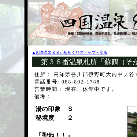
▲四国温泉８８か所めぐりのトップへ戻る
第３８番温泉札所「蘇鶴（そ
住所： 高知県吾川郡伊野町大内中ノ谷
電話番号: 088-892-1788
営業時間： 現在、休館中です。
備考：
湯の印象 Ｓ
秘境度 ２
『聖地！！』