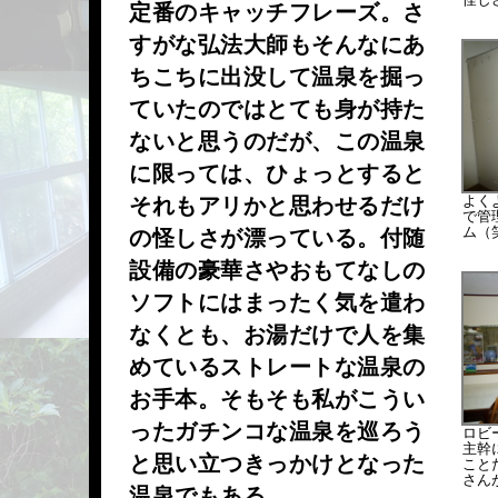
定番のキャッチフレーズ。さ
すがな弘法大師もそんなにあ
ちこちに出没して温泉を掘っ
ていたのではとても身が持た
ないと思うのだが、この温泉
に限っては、ひょっとすると
よく
それもアリかと思わせるだけ
で管
ム（
の怪しさが漂っている。付随
設備の豪華さやおもてなしの
ソフトにはまったく気を遣わ
なくとも、お湯だけで人を集
めているストレートな温泉の
お手本。そもそも私がこうい
ったガチンコな温泉を巡ろう
ロビ
主幹
と思い立つきっかけとなった
こと
さん
温泉でもある。