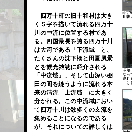
国道3
四万十町の旧十和村は大き
川駅
くＳ字を描いて流れる四万十
川の中流に位置する村であ
る。四国最長を誇る四万十川
は大河である「下流域」と、
たくさんの沈下橋と田園風景
とを観光雑誌に紹介される
湯船
「中流域」、そして山深い棚
なっ
紛れ
と
田の間を縫うように流れる本
来の清流「上流域」に大きく
分かれる。この中流域におい
て四万十川は数多くの支流を
集めることになるのである
が、それについての詳しくは
毎年