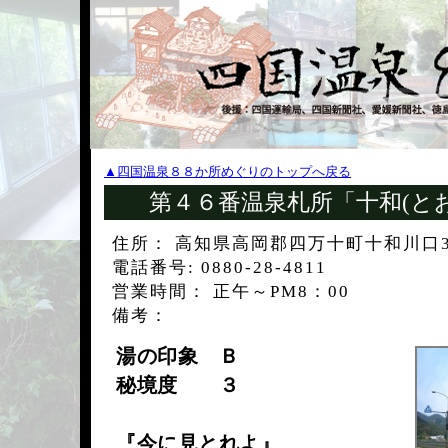
▲四国温泉８８か所めぐりのトップへ戻る
第４６番温泉札所「十和(と
住所： 高知県高岡郡四万十町十和川口3
電話番号: 0880-28-4811
営業時間： 正午～PM8：00
備考：
湯の印象 Ｂ
秘境度 ３
『今に見とれよ』