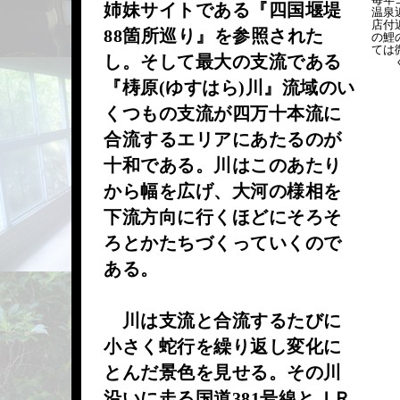
姉妹サイトである『四国堰堤
温泉
店付
88箇所巡り』を参照された
の鯉
ては
し。そして最大の支流である
『梼原(ゆすはら)川』流域のい
くつもの支流が四万十本流に
合流するエリアにあたるのが
十和である。川はこのあたり
から幅を広げ、大河の様相を
下流方向に行くほどにそろそ
ろとかたちづくっていくので
ある。
川は支流と合流するたびに
小さく蛇行を繰り返し変化に
とんだ景色を見せる。その川
沿いに走る国道381号線とＪＲ