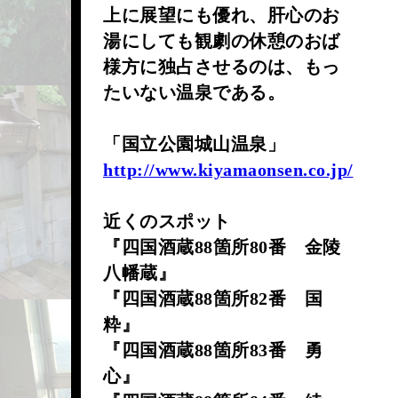
上に展望にも優れ、肝心のお
湯にしても観劇の休憩のおば
様方に独占させるのは、もっ
たいない温泉である。
「国立公園城山温泉」
http://www.kiyamaonsen.co.jp/
近くのスポット
『四国酒蔵88箇所80番 金陵
八幡蔵』
『四国酒蔵88箇所82番 国
粋』
『四国酒蔵88箇所83番 勇
心』