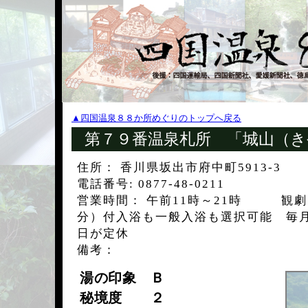
▲四国温泉８８か所めぐりのトップへ戻る
第７９番温泉札所 「城山（き
住所： 香川県坂出市府中町5913-3
電話番号: 0877-48-0211
営業時間： 午前11時～21時 観劇（
分）付入浴も一般入浴も選択可能 毎
日が定休
備考：
湯の印象 Ｂ
秘境度 ２