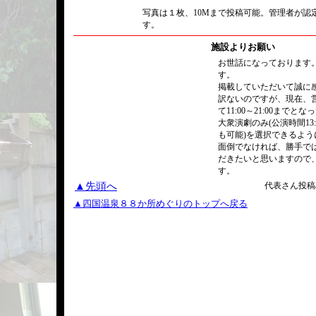
写真は１枚、10Mまで投稿可能。管理者が認
す。
施設よりお願い
お世話になっております
す。
掲載していただいて誠に
訳ないのですが、現在、
て11:00～21:00まで
大衆演劇のみ(公演時間13:0
も可能)を選択できるよ
面倒でなければ、勝手で
だきたいと思いますので
す。
▲先頭へ
代表さん投稿/2
▲四国温泉８８か所めぐりのトップへ戻る