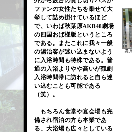
外から数台の貸し切りバスが
ファンの女性たちを乗せて大
挙して詰め掛けているほど
で、いわば秋葉原AKB48劇場
の四国おば様版というところ
である。またこれに我々一般
の湯治客が迷い込まないよう
講
に入浴時間も特殊である。普
通の入浴よりやや高いが観劇
入浴時間帯に訪れると自ら迷
い込むことも可能である
（笑）。
もちろん食堂や宴会場も完
備され宿泊の方も本業であ
る。大浴場も広々としている