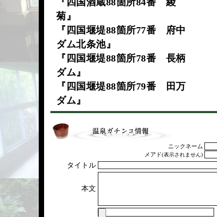
『四国酒蔵88箇所84番 綾
菊』
『四国堰堤88箇所77番 府中
ダム北条池』
『四国堰堤88箇所78番 長柄
ダム』
『四国堰堤88箇所79番 田万
ダム』
ニックネーム
メアド
(表示されません)
タイトル
本文