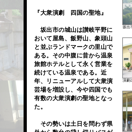
『大衆演劇 四国の聖地』
坂出
坂出市の城山は讃岐平野に
おいて屋島、飯野山、象頭山
と並ぶランドマークの里山で
ある。その中腹に昔から温泉
旅館ホテルとして永く営業を
続けている温泉である。近
年、リニューアルして大衆演
演劇
芸場を増設し、今や四国でも
有数の大衆演劇の聖地となっ
た。
その勢いは土日を問わず県