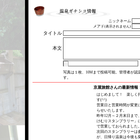
ニックネーム
メアド
(表示されません)
タイトル
本文
写真は１枚、10Mまで投稿可能。管理者が認
す。
京屋旅館さんの最新情報
はじめまして！ 楽しく
す(^^)
営業日と営業時間が変更
らせいたします。
昨年12月～２月末日まで
けむりスタンプラリー」
で営業しておられました
次回のスタンプラリーは
が、日帰り温泉は今後も