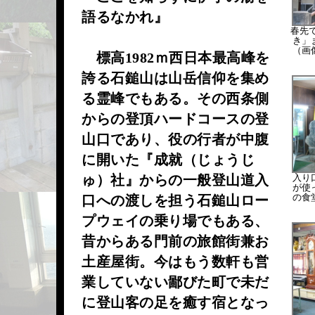
語るなかれ』
春先
き」
（画
標高1982ｍ西日本最高峰を
誇る石鎚山は山岳信仰を集め
る霊峰でもある。その西条側
からの登頂ハードコースの登
山口であり、役の行者が中腹
に開いた『成就（じょうじ
ゅ）社』からの一般登山道入
入り
が使
の食
口への渡しを担う石鎚山ロー
プウェイの乗り場でもある、
昔からある門前の旅館街兼お
土産屋街。今はもう数軒も営
業していない鄙びた町で未だ
に登山客の足を癒す宿となっ