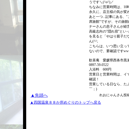
うです＼(^o^)／
ちなみに営業時間は、10
永久に、店主様の気が変わ
あと一つ...記事にある
席旅館“ですが、その旅館
ナーさんの息子さんが経
高級志向の″隠れ宿”とい
を見ると「やはり親子だ
ん(^^;
こちらは、いつ思い立っ
ないので、要確認ですww
歓喜庵 愛媛県西条市黒瀬上
0897-59-0522
入浴料 600円
営業日と営業時間は、イ
確認！
営業している日なら、たぶ
￣；)
▲先頭へ
れおにゃんさん投稿/2
▲四国温泉８８か所めぐりのトップへ戻る