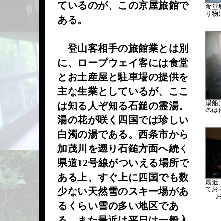
ているのが、この京屋旅館で
食堂
り物
ある。
登山客相手の旅館業とは別
に、ロープウェイ客には食堂
とお土産屋と駐車場の提供を
主な生業としているが、ここ
湯船
は知る人ぞ知る石鎚の霊湯。
のは
湯の花が咲く四国では珍しい
白濁の湯である。西条市から
加茂川を遡り石鎚方面へ続く
県道12号線がついえる場所で
ある上、すぐ上に四国でも数
最近
てお
少ない天然雪のスキー場があ
お
るくらい雪の多い地区であ
る。また最近は平日は一般入