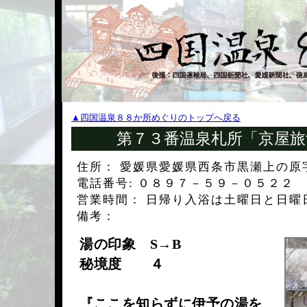
▲四国温泉８８か所めぐりのトップへ戻る
第７３番温泉札所「京屋旅
住所： 愛媛県愛媛県西条市黒瀬上の原
電話番号: ０８９７－５９－０５２２
営業時間： 日帰り入浴は土曜日と日曜
備考：
湯の印象 S→B
秘境度 ４
『ここを知らずに伊予の湯を