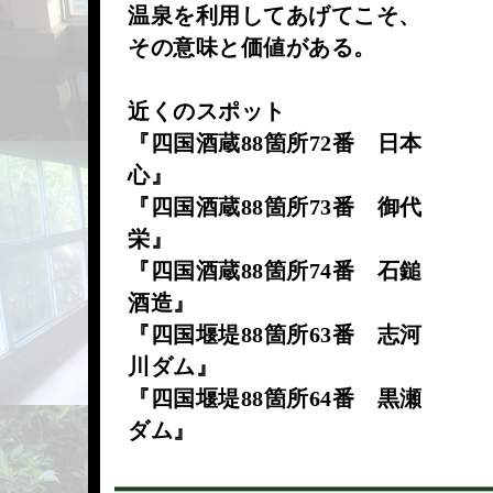
温泉を利用してあげてこそ、
その意味と価値がある。
近くのスポット
『四国酒蔵88箇所72番 日本
心』
『四国酒蔵88箇所73番 御代
栄』
『四国酒蔵88箇所74番 石鎚
酒造』
『四国堰堤88箇所63番 志河
川ダム』
『四国堰堤88箇所64番 黒瀬
ダム』