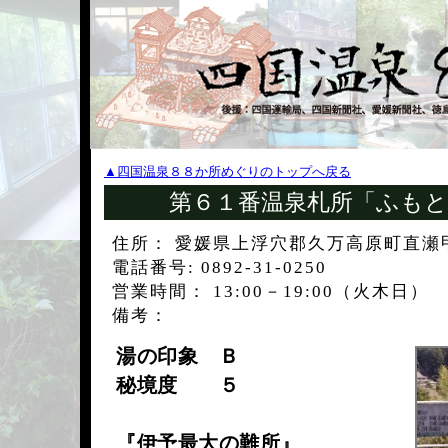
▲四国温泉８８か所めぐりのトップへ戻る
第６１番温泉札所「ふもと
住所： 愛媛県上浮穴郡久万高原町直瀬甲5
電話番号: 0892-31-0250
営業時間： 13:00－19:00（火木日）
備考：
湯の印象 Ｂ
秘境度 ５
『伊予最大の難所』