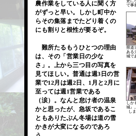
更に
農作業をしている人に聞く方
で事
がずっと早い。しかし町中か
らその集落までたどり着くの
にも割りと根性が要るぞ。
難所たるもうひとつの理由
県道
ある
は、その「営業日の少な
城で
さ」。上から三つ目の写真を
見てほしい。普通は週3日の営
業で12月は週2日、1月と2月に
至っては週1営業である
（涙）。なんと怠け者の温泉
しか
城』
かと思ったが、急坂であるこ
し
ともありたぶん冬場は道の雪
かきが大変になるのであろ
う。