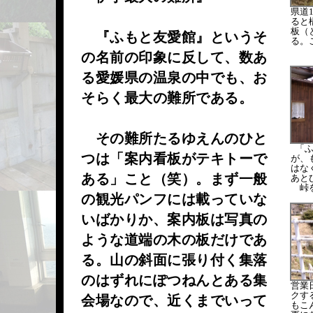
県道
ると
板（
『ふもと友愛館』というそ
る。
の名前の印象に反して、数あ
る愛媛県の温泉の中でも、お
そらく最大の難所である。
その難所たるゆえんのひと
「
つは「案内看板がテキトーで
が、
はな
ある」こと（笑）。まず一般
あと
峠
の観光パンフには載っていな
いばかりか、案内板は写真の
ような道端の木の板だけであ
る。山の斜面に張り付く集落
のはずれにぽつねんとある集
営業
クす
会場なので、近くまでいって
もこ