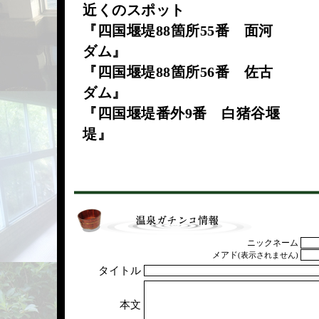
近くのスポット
『四国堰堤88箇所55番 面河
ダム』
『四国堰堤88箇所56番 佐古
ダム』
『四国堰堤番外9番 白猪谷堰
堤』
ニックネーム
メアド
(表示されません)
タイトル
本文