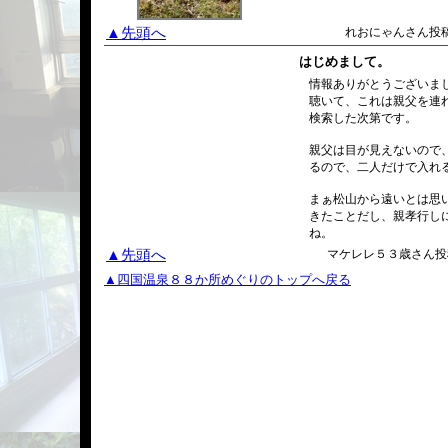
▲先頭へ
れおにゃんさん投稿/2
はじめまして。
情報ありがとうございま
聴いて、これは親父を連
検索した次第です。
親父は目が見えないので
るので、二人だけで入れ
まぁ松山から遠いとは思
きたことだし、親孝行し
ね。
▲先頭へ
マケレレ５３歳さん投稿/2
▲四国温泉８８か所めぐりのトップへ戻る