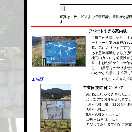
写真は１枚、10Mまで投稿可能。管理者が認
す。
アバウトすぎる案内板
二度目の投稿、失礼しま
テキトーな案内看板なら
超お気に入りです(///∇///)
ある意味感動しました(笑
地元の方々には必要性が
りこれは他所からの来館
と...。(真意は分かりませ
のどかな風景に よく溶け
▲先頭へ
れおにゃんさん投稿/2
営業日(開館日)について
先日父と行ってきましたが、
ようなのでお知らせします。
1月～2月(日曜日)は変わり
3月～7月(土・日)
8月～9月(火・土・日)
10月～12月(土・日)
となっておりますのでご注意く