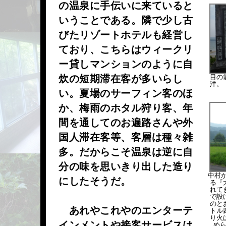
の温泉に手伝いに来ていると
いうことである。隣で少し古
びたリゾートホテルも経営し
ており、こちらはウィークリ
ー貸しマンションのように自
炊の短期滞在客が多いらし
目の
洋。
い。夏場のサーフィン客のほ
か、梅雨のホタル狩り客、年
間を通してのお遍路さんや外
国人滞在客等、客層は種々雑
多。だからこそ温泉は逆に自
分の味を思いきり出した造り
中村か
にしたそうだ。
る『
れて
で設
のと
あれやこれやのエンターテ
トル
り火
インメントや接客サービスは
め