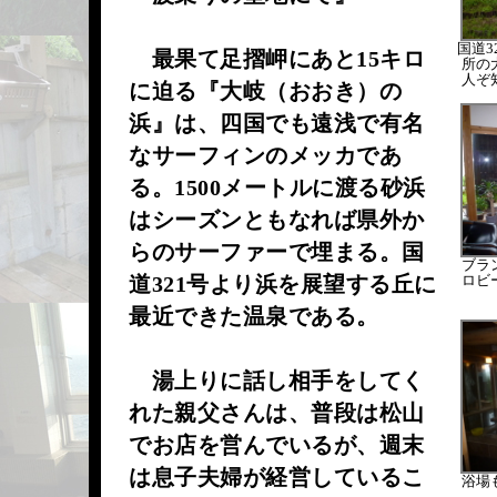
国道3
最果て足摺岬にあと15キロ
所の
人ぞ
に迫る『大岐（おおき）の
浜』は、四国でも遠浅で有名
なサーフィンのメッカであ
る。1500メートルに渡る砂浜
はシーズンともなれば県外か
らのサーファーで埋まる。国
ブラ
道321号より浜を展望する丘に
ロビ
最近できた温泉である。
湯上りに話し相手をしてく
れた親父さんは、普段は松山
でお店を営んでいるが、週末
は息子夫婦が経営しているこ
浴場