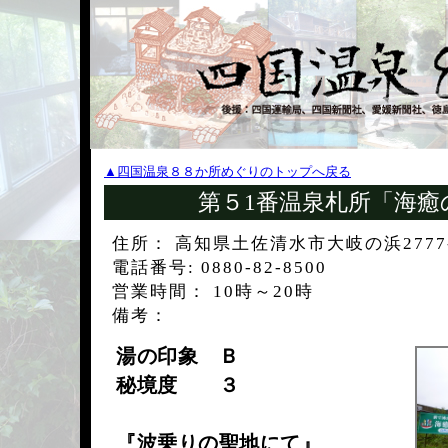
▲四国温泉８８か所めぐりのトップへ戻る
第５1番温泉札所「海癒
住所： 高知県土佐清水市大岐の浜2777-
電話番号: 0880-82-8500
営業時間： 10時～20時
備考：
湯の印象 Ｂ
秘境度 ３
『波乗りの聖地にて』